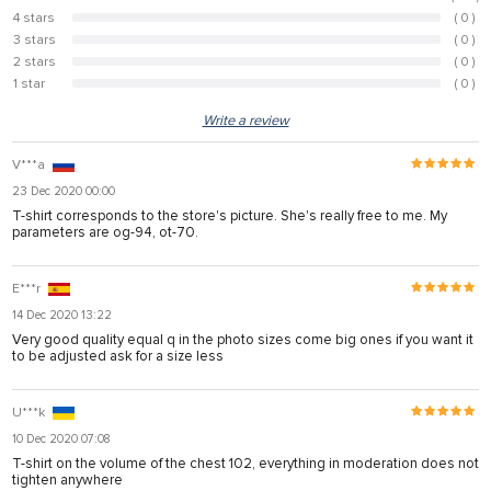
100%
4 stars
( 0 )
0%
3 stars
( 0 )
0%
2 stars
( 0 )
0%
1 star
( 0 )
0%
Write a review
V***a
23 Dec 2020 00:00
T-shirt corresponds to the store's picture. She's really free to me. My
parameters are og-94, ot-70.
E***r
14 Dec 2020 13:22
Very good quality equal q in the photo sizes come big ones if you want it
to be adjusted ask for a size less
U***k
10 Dec 2020 07:08
T-shirt on the volume of the chest 102, everything in moderation does not
tighten anywhere