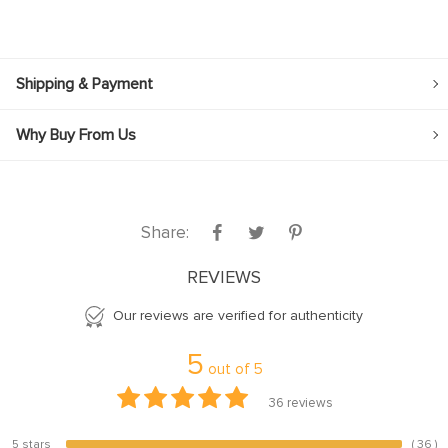
Shipping & Payment
Why Buy From Us
Share:
REVIEWS
Our reviews are verified for authenticity
5
out of
5
36
reviews
5 stars
( 36 )