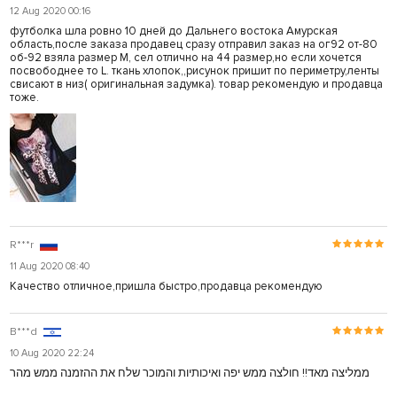
12 Aug 2020 00:16
футболка шла ровно 10 дней до Дальнего востока Амурская
область,после заказа продавец сразу отправил заказ на ог92 от-80
об-92 взяла размер М, сел отлично на 44 размер,но если хочется
посвободнее то L. ткань хлопок,,рисунок пришит по периметру,ленты
свисают в низ( оригинальная задумка). товар рекомендую и продавца
тоже.
R***r
11 Aug 2020 08:40
Качество отличное,пришла быстро,продавца рекомендую
B***d
10 Aug 2020 22:24
ממליצה מאד!! חולצה ממש יפה ואיכותיות והמוכר שלח את ההזמנה ממש מהר