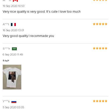
M***m
19 Sep 2020 10:53
Very nice quality is very good. It's cute I love too much
A***t
16 Sep 2020 13:01
Very good quality I recommade you
S***h
6 Sep 2020 11:49
جيدة
Y***k
5 Sep 2020 03:05