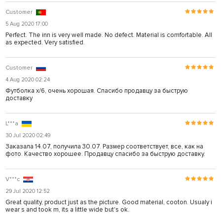
Customer
5 Aug 2020 17:00
Perfect. The inn is very well made. No defect. Material is comfortable. All
as expected. Very satisfied.
Customer
4 Aug 2020 02:24
Футболка х/6, очень хорошая. Спасибо продавцу за быструю
доставку
L***a
30 Jul 2020 02:49
Заказала 14.07, получила 30.07. Размер соответствует, все, как на
фото. Качество хорошее. Продавцу спасибо за быструю доставку.
V***c
29 Jul 2020 12:52
Great quality, product just as the picture. Good material, cooton. Usualy i
wear s and took m, its a little wide but's ok.