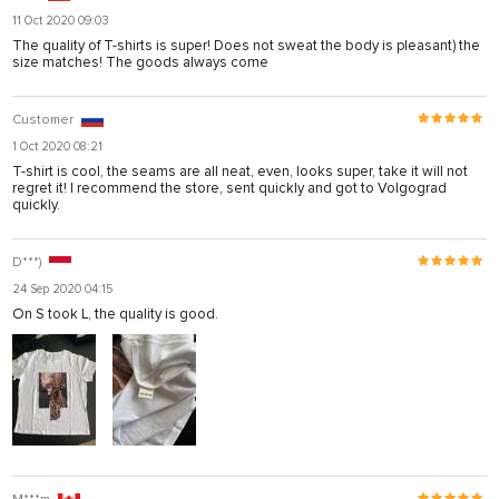
11 Oct 2020 09:03
The quality of T-shirts is super! Does not sweat the body is pleasant) the
size matches! The goods always come
Customer
1 Oct 2020 08:21
T-shirt is cool, the seams are all neat, even, looks super, take it will not
regret it! I recommend the store, sent quickly and got to Volgograd
quickly.
D***)
24 Sep 2020 04:15
On S took L, the quality is good.