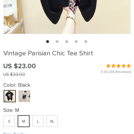
Vintage Parisian Chic Tee Shirt
US $23.00
5.00
(36 Reviews)
US $33.00
Color:
Black
Size:
M
S
M
L
XL