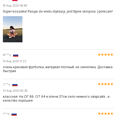
18 Aug 2020 06:49
Super koszulka! Pasuje do wielu stylizacji, jest fajnie skrojona :) polecam!
N***o
15 Aug 2020 11:22
очень красивая футболка, материал плотный, не синтетика. Доставка
быстрая.
J***o
13 Aug 2020 00:36
классная. На ОГ 86, ОТ 64 и плечи 37см село немного овэрсайз , и
качество хорошее
I***o