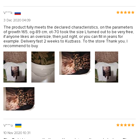
V***k
3 Dec 2020 04:09
The product fully meets the declared characteristics, on the parameters
of growth 165, og-89 cm, ot-70 took the size L turned out to be very free,
if anyone likes an oversize, then just right, or you can fill in jeans for
example. Delivery fast 2 weeks to Kuzbass. To the store Thank you, I
recommend to buy.
V***o
10 Nov 2020 10:31