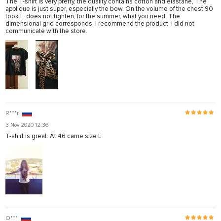
The T-shirt is very pretty, the quality contains cotton and elastane, The
applique is just super, especially the bow. On the volume of the chest 90
took L, does not tighten, for the summer, what you need. The
dimensional grid corresponds. I recommend the product. I did not
communicate with the store.
R***r
3 Nov 2020 12:36
T-shirt is great. At 46 came size L
O***