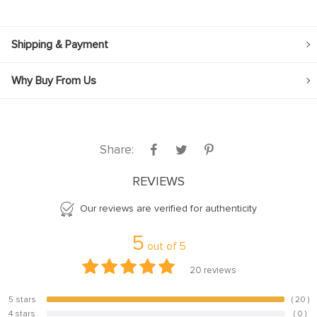
Shipping & Payment
Why Buy From Us
Share:
REVIEWS
Our reviews are verified for authenticity
5
out of
5
20
reviews
5 stars
( 20 )
100%
4 stars
( 0 )
0%