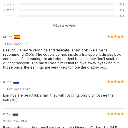
3 stars
( 0 )
0%
2 stars
( 0 )
0%
1 star
( 0 )
0%
Write a review
M***z
13 Dec 2020 14:17
Beautiful. They're very nice and delicate. They look like silver. I
recommend 100%. The couple comes inside a transparent display box
and each of the earrings in an independent bag, so they don't scratch
during transport. The most I see him is that to give away, by taking out
those bags, the earrings are very likely to hole the display box.
K***a
12 Dec 2020 20:32
Earrings are beautiful, small, they will not cling, only did not see the
sample))
I***e
10 Dec 2020 01:49
Exreemely lovely item, well packed, quick shipment. Ordered at 24.11,