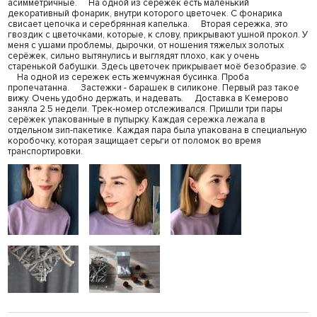
асимметричные. ⠀ На одной из сережек есть маленький
декоративный фонарик, внутри которого цветочек. С фонарика
свисает цепочка и серебрянная капелька. ⠀ Вторая сережка, это
гвоздик с цветочками, которые, к слову, прикрывают ушной прокол. У
меня с ушами проблемы, дырочки, от ношения тяжелых золотых
серёжек, сильно вытянулись и выглядят плохо, как у очень
старенькой бабушки. Здесь цветочек прикрывает моё безобразие.☺️
⠀ На одной из сережек есть жемчужная бусинка. Проба
пропечатанна. ⠀ Застежки - барашек в силиконе. Первый раз такое
вижу. Очень удобно держать, и надевать. ⠀ Доставка в Кемерово
заняла 2.5 недели. Трек-номер отслеживался. Пришли три пары
серёжек упакованные в пупырку. Каждая сережка лежала в
отдельном зип-пакетике. Каждая пара была упакована в специальную
коробочку, которая защищает серьги от поломок во время
транспортировки.